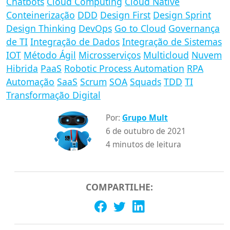
Chatbots
Cloud Computing
Cloud Native
Conteinerização
DDD
Design First
Design Sprint
Design Thinking
DevOps
Go to Cloud
Governança
de TI
Integração de Dados
Integração de Sistemas
IOT
Método Ágil
Microsserviços
Multicloud
Nuvem
Hibrida
PaaS
Robotic Process Automation
RPA
Automação
SaaS
Scrum
SOA
Squads
TDD
TI
Transformação Digital
Por:
Grupo Mult
6 de outubro de 2021
4 minutos de leitura
COMPARTILHE: