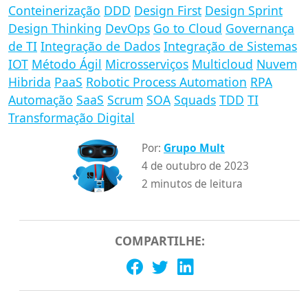
Conteinerização
DDD
Design First
Design Sprint
Design Thinking
DevOps
Go to Cloud
Governança
de TI
Integração de Dados
Integração de Sistemas
IOT
Método Ágil
Microsserviços
Multicloud
Nuvem
Hibrida
PaaS
Robotic Process Automation
RPA
Automação
SaaS
Scrum
SOA
Squads
TDD
TI
Transformação Digital
Por:
Grupo Mult
4 de outubro de 2023
2 minutos de leitura
COMPARTILHE: