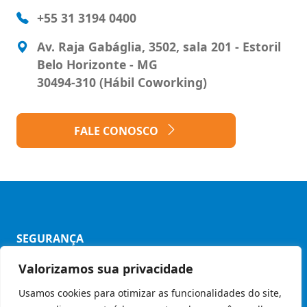
+55 31 3194 0400
Av. Raja Gabáglia, 3502, sala 201 - Estoril
Belo Horizonte - MG
30494-310 (Hábil Coworking)
FALE CONOSCO
SEGURANÇA
Valorizamos sua privacidade
Política de Privacidade
Usamos cookies para otimizar as funcionalidades do site,
Código de Ética