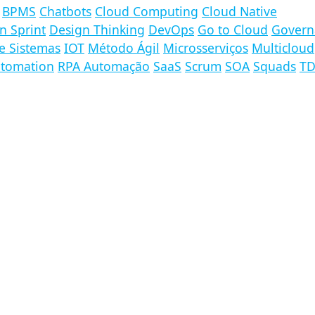
BPMS
Chatbots
Cloud Computing
Cloud Native
n Sprint
Design Thinking
DevOps
Go to Cloud
Govern
e Sistemas
IOT
Método Ágil
Microsserviços
Multicloud
utomation
RPA Automação
SaaS
Scrum
SOA
Squads
T