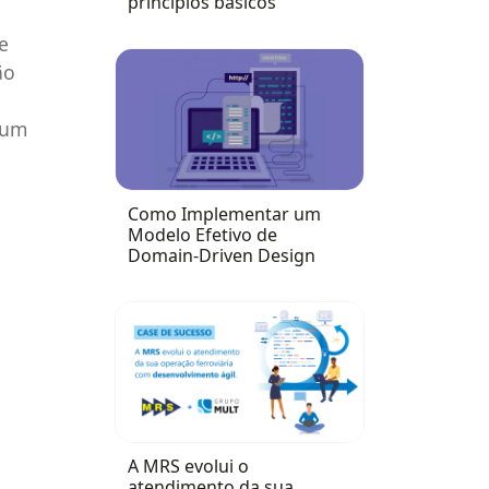
princípios básicos
e
ão
 um
Como Implementar um
Modelo Efetivo de
Domain-Driven Design
A MRS evolui o
atendimento da sua