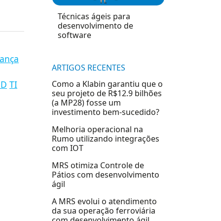
Técnicas ágeis para
desenvolvimento de
software
ança
ARTIGOS RECENTES
DD
TI
Como a Klabin garantiu que o
seu projeto de R$12.9 bilhões
(a MP28) fosse um
investimento bem-sucedido?
Melhoria operacional na
Rumo utilizando integrações
com IOT
MRS otimiza Controle de
Pátios com desenvolvimento
ágil
A MRS evolui o atendimento
da sua operação ferroviária
com desenvolvimento ágil