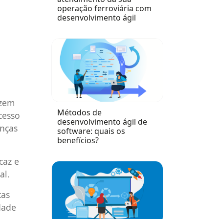
operação ferroviária com
desenvolvimento ágil
azem
Métodos de
cesso
desenvolvimento ágil de
anças
software: quais os
benefícios?
caz e
al.
tas
dade