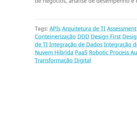
de negócios, análise de desempenho e 
Tags:
APIs
Arquitetura de TI
Assessment
Conteinerização
DDD
Design First
Desig
de TI
Integração de Dados
Integração d
Nuvem Hibrida
PaaS
Robotic Process A
Transformação Digital