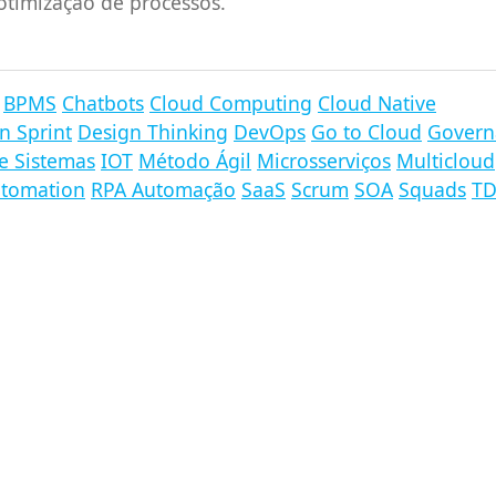
otimização de processos.
BPMS
Chatbots
Cloud Computing
Cloud Native
n Sprint
Design Thinking
DevOps
Go to Cloud
Govern
e Sistemas
IOT
Método Ágil
Microsserviços
Multicloud
utomation
RPA Automação
SaaS
Scrum
SOA
Squads
T