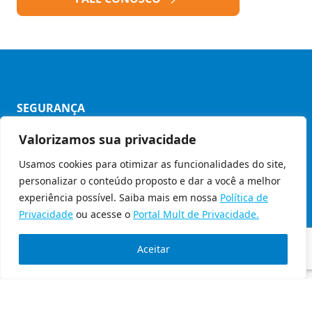
SEGURANÇA
Valorizamos sua privacidade
Política de Privacidade
Usamos cookies para otimizar as funcionalidades do site,
Código de Ética
personalizar o conteúdo proposto e dar a você a melhor
© Copyright 2026 - Grupo Mult
experiência possível. Saiba mais em nossa
Política de
Privacidade
ou acesse o
Portal Mult de Privacidade.
Aceitar