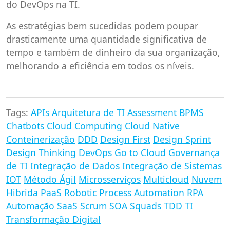
do DevOps na TI.
As estratégias bem sucedidas podem poupar
drasticamente uma quantidade significativa de
tempo e também de dinheiro da sua organização,
melhorando a eficiência em todos os níveis.
Tags:
APIs
Arquitetura de TI
Assessment
BPMS
Chatbots
Cloud Computing
Cloud Native
Conteinerização
DDD
Design First
Design Sprint
Design Thinking
DevOps
Go to Cloud
Governança
de TI
Integração de Dados
Integração de Sistemas
IOT
Método Ágil
Microsserviços
Multicloud
Nuvem
Hibrida
PaaS
Robotic Process Automation
RPA
Automação
SaaS
Scrum
SOA
Squads
TDD
TI
Transformação Digital