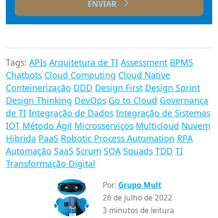
ENVIAR
Tags:
APIs
Arquitetura de TI
Assessment
BPMS
Chatbots
Cloud Computing
Cloud Native
Conteinerização
DDD
Design First
Design Sprint
Design Thinking
DevOps
Go to Cloud
Governança
de TI
Integração de Dados
Integração de Sistemas
IOT
Método Ágil
Microsserviços
Multicloud
Nuvem
Hibrida
PaaS
Robotic Process Automation
RPA
Automação
SaaS
Scrum
SOA
Squads
TDD
TI
Transformação Digital
Por:
Grupo Mult
26 de julho de 2022
3 minutos de leitura