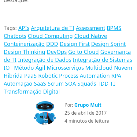
Tags:
APIs
Arquitetura de TI
Assessment
BPMS
Chatbots
Cloud Computing
Cloud Native
Conteinerização
DDD
Design First
Design Sprint
Design Thinking
DevOps
Go to Cloud
Governança
de TI
Integração de Dados
Integração de Sistemas
IOT
Método Ágil
Microsserviços
Multicloud
Nuvem
Hibrida
PaaS
Robotic Process Automation
RPA
Automação
SaaS
Scrum
SOA
Squads
TDD
TI
Transformação Digital
Por:
Grupo Mult
25 de abril de 2017
4 minutos de leitura