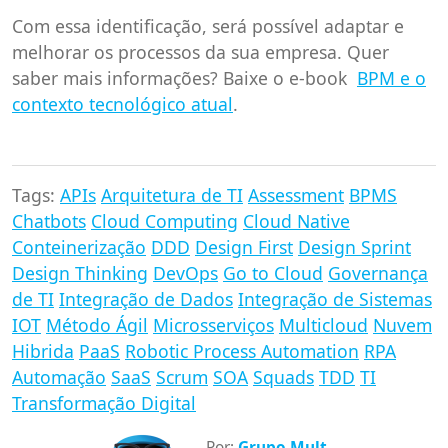
Com essa identificação, será possível adaptar e
melhorar os processos da sua empresa. Quer
saber mais informações? Baixe o e-book
BPM e o
contexto tecnológico atual
.
Tags:
APIs
Arquitetura de TI
Assessment
BPMS
Chatbots
Cloud Computing
Cloud Native
Conteinerização
DDD
Design First
Design Sprint
Design Thinking
DevOps
Go to Cloud
Governança
de TI
Integração de Dados
Integração de Sistemas
IOT
Método Ágil
Microsserviços
Multicloud
Nuvem
Hibrida
PaaS
Robotic Process Automation
RPA
Automação
SaaS
Scrum
SOA
Squads
TDD
TI
Transformação Digital
Por:
Grupo Mult