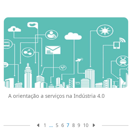
A orientação a serviços na Indústria 4.0
1
…
5
6
7
8
9
10